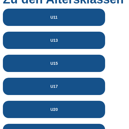
U11
U13
U15
U17
U20