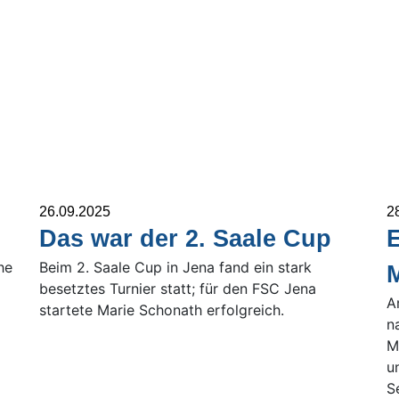
26.09.2025
2
Das war der 2. Saale Cup
E
he
Beim 2. Saale Cup in Jena fand ein stark
M
besetztes Turnier statt; für den FSC Jena
A
startete Marie Schonath erfolgreich.
n
M
u
S