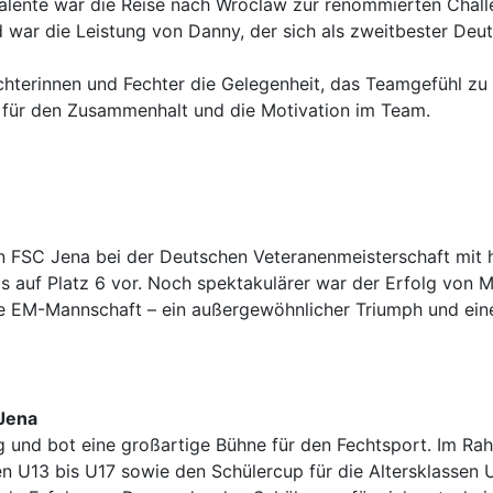
alente war die Reise nach Wroclaw zur renommierten Challen
 war die Leistung von Danny, der sich als zweitbester Deu
hterinnen und Fechter die Gelegenheit, das Teamgefühl zu 
t für den Zusammenhalt und die Motivation im Team.
n FSC Jena bei der Deutschen Veteranenmeisterschaft mit 
s auf Platz 6 vor. Noch spektakulärer war der Erfolg von M
 die EM-Mannschaft – ein außergewöhnlicher Triumph und ein
 Jena
lg und bot eine großartige Bühne für den Fechtsport. Im Ra
en U13 bis U17 sowie den Schülercup für die Altersklassen U