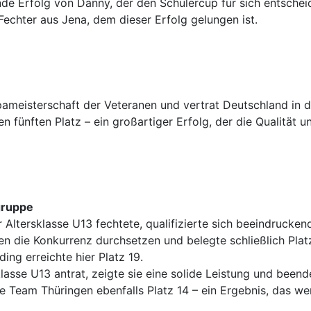
e Erfolg von Danny, der den Schülercup für sich entscheide
Fechter aus Jena, dem dieser Erfolg gelungen ist.
ropameisterschaft der Veteranen und vertrat Deutschland i
 fünften Platz – ein großartiger Erfolg, der die Qualität u
gruppe
r Altersklasse U13 fechtete, qualifizierte sich beeindrucken
 die Konkurrenz durchsetzen und belegte schließlich Platz
ng erreichte hier Platz 19.
sklasse U13 antrat, zeigte sie eine solide Leistung und be
te Team Thüringen ebenfalls Platz 14 – ein Ergebnis, das w