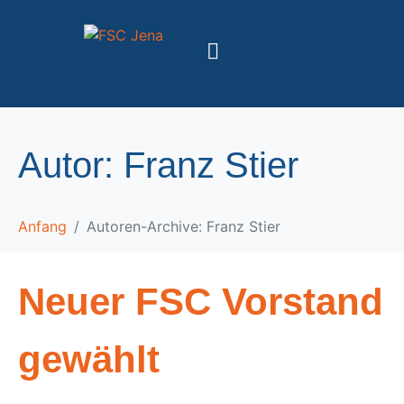
springen
Autor:
Franz Stier
Anfang
Autoren-Archive: Franz Stier
Neuer FSC Vorstand
gewählt