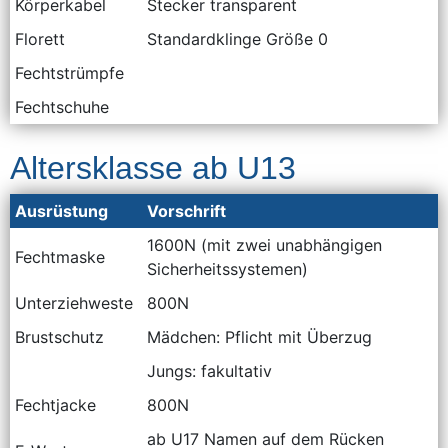
Körperkabel
Stecker transparent
Florett
Standardklinge Größe 0
Fechtstrümpfe
Fechtschuhe
Altersklasse ab U13
Ausrüstung
Vorschrift
1600N (mit zwei unabhängigen
Fechtmaske
Sicherheitssystemen)
Unterziehweste
800N
Brustschutz
Mädchen: Pflicht mit Überzug
Jungs: fakultativ
Fechtjacke
800N
ab U17 Namen auf dem Rücken